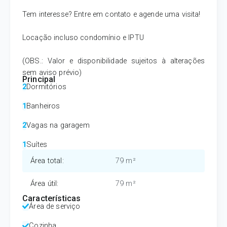
Tem interesse? Entre em contato e agende uma visita!
Locação incluso condomínio e IPTU
(OBS.: Valor e disponibilidade sujeitos à alterações
sem aviso prévio)
Principal
2
Dormitórios
1
Banheiros
2
Vagas na garagem
1
Suítes
Área total
:
79 m²
Área útil
:
79 m²
Características
Área de serviço
Cozinha