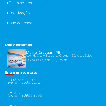
Quem somos
Localização
Fale conosco
Onde estamos
Matriz Gravatá - PE
Avenida Cícero Batista de Oliveira, 136, Alpes Suíço,
Galeria Assis, sala 103, Gravatá/PE
Entre em contato
Contato principal
(81) 3533-5272
Whatsapp
(81) 98983-9798
Whatsapp